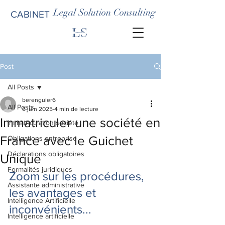
Legal Solution Consulting
CABINET
Post
All Posts
berenguier6
All Posts
6 juin 2025
4 min de lecture
Immatriculer une société en
Immatriculation société
France avec le Guichet
Obligations entreprise
Déclarations obligatoires
Unique
Formalités juridiques
Zoom sur les procédures, 
Assistante administrative
les avantages et 
Intelligence Artificielle
inconvénients...
Intelligence artificielle