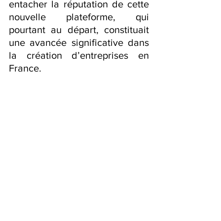
entacher la réputation de cette 
nouvelle plateforme, qui 
pourtant au départ, constituait 
une avancée significative dans 
la création d’entreprises en 
France.
Ainsi, et pour ceux qui 
souhaitent obtenir une 
assistance dans leurs formalités 
juridiques sur le 
Guichet Unique
par manque de temps, ou 
rencontrant des difficultés dans 
le dépôt de leurs formalités, 
Legal Solution Consulting
propose un conseil et un suivi 
personnalisé pour réaliser et 